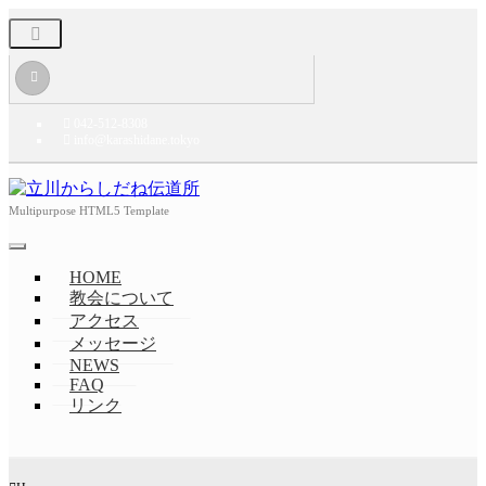
042-512-8308
info@karashidane.tokyo
Multipurpose HTML5 Template
HOME
教会について
アクセス
メッセージ
NEWS
FAQ
リンク