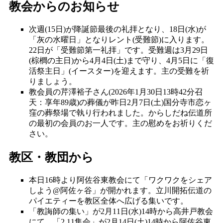
教会からのお知らせ
次週(15日)が降誕節最後の礼拝となり、18日(水)が
「灰の水曜日」となりレント(受難節)に入ります。
22日が「受難節第一礼拝」です。受難週は3月29日
(棕櫚の主日)から4月4日(土)まで守り、4月5日に「復
活祭主日」(イースター)を迎えます。主の受難を祈
りましょう。
教会員の芹澤裕子さん(2026年1月30日13時42分召
天：享年89歳)の葬儀が昨日2月7日(土)国分寺市恋ヶ
窪の葬祭場で執り行われました。からしだね伝道所
の最初の会員のお一人です。主の慰めをお祈りくだ
さい。
教区・教団から
本日16時より阿佐谷東教会にて「ワクワクをシェア
しよう@阿佐ヶ谷」が開かれます。立川開拓伝道の
パイエティーを教区全体へ広げる集いです。
「教誨師の集い」が2月11日(水)14時から高井戸教会
にて、「2.11集会」が2月14日(土)14時から阿佐谷東