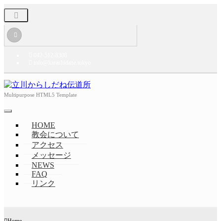
042-512-8308
info@karashidane.tokyo
Multipurpose HTML5 Template
HOME
教会について
アクセス
メッセージ
NEWS
FAQ
リンク